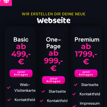
e
WIR ERSTELLEN DIR DEINE NEUE
Webseite
Basic
One-
Premium
ab
ab
Page
ab
499,-
1799,-
999,-
€
€
€
Jetzt
Jetzt
Anfragen
Anfragen
Jetzt
Anfragen
Web-
Startseite
Visitenkarte
Startseite
Kontaktfeld
Kontaktfeld
Kontaktfeld
Impressum