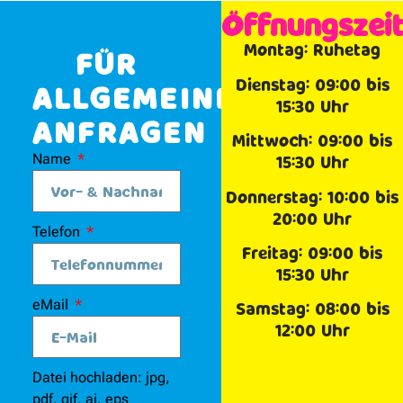
Öffnungszei
Montag: Ruhetag
FÜR
Dienstag: 09:00 bis
ALLGEMEINE
15:30 Uhr
ANFRAGEN
Mittwoch: 09:00 bis
Name
15:30 Uhr
Donnerstag: 10:00 bis
20:00 Uhr
Telefon
Freitag: 09:00 bis
15:30 Uhr
eMail
Samstag: 08:00 bis
12:00 Uhr
Datei hochladen: jpg,
pdf, gif, ai, eps