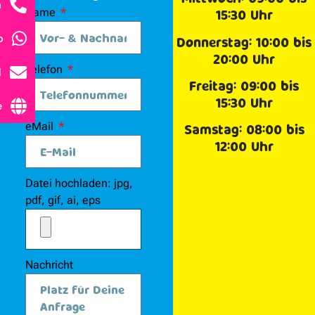
n
Name
15:30 Uhr
p
Donnerstag: 10:00 bis
20:00 Uhr
Telefon
l
Freitag: 09:00 bis
15:30 Uhr
e
eMail
Samstag: 08:00 bis
12:00 Uhr
Datei hochladen: jpg,
pdf, gif, ai, eps
Nachricht