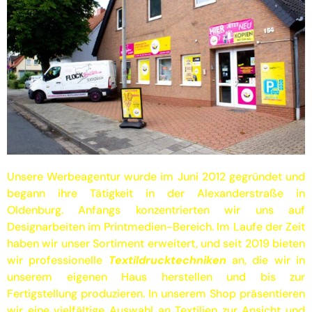
Unsere Werbeagentur wurde im Juni 2012 gegründet und
begann ihre Tätigkeit in der Alexanderstraße in
Oldenburg. Anfangs konzentrierten wir uns auf
Designarbeiten im Printmedien-Bereich. Im Laufe der Zeit
haben wir unser Sortiment erweitert, und seit 2019 bieten
wir professionelle
Textildrucktechniken
an, die wir in
unserem eigenen Haus herstellen und bis zur
Fertigstellung produzieren. In unserem Shop präsentieren
wir eine vielfältige Auswahl an Textilien zur Ansicht und